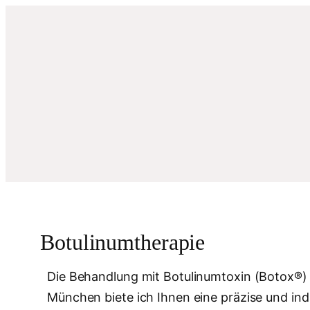
Zum
Inhalt
springen
Botulinumtherapie
Die Behandlung mit Botulinumtoxin (Botox®) i
München biete ich Ihnen eine präzise und indi